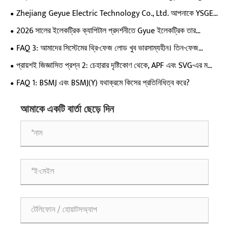
Expo-এ আমাদের চিহ্ন তৈরি করেছে, PV-স্টোরেজ সাপোর্টিং অ্যাপ্লিকেশানগুলির
Zhejiang Geyue Electric Technology Co., Ltd. আপনাকে YSGE
জন্য পাওয়ার কোয়ালিটি সলিউশনের ক্ষমতায়ন?
2026 Yiwu Solar PV & Energy Storage Expo-এ আমন্ত্রণ জানিয়েছে
2026 সালের ইলেকট্রিক ক্যাপিটাল প্রদর্শনীতে Gyue ইলেকট্রিক তার
SVG/APF এবং PV কন্ট্রোলারের সাথে কীভাবে দাঁড়িয়েছে?
FAQ 3: আমাদের সিস্টেমের থ্রি-ফেজ লোড খুব ভারসাম্যহীন। তিন-ফেজ
ক্ষতিপূরণ বা স্প্লিট-ফেজ ক্ষতিপূরণ গ্রহণ করা কি ভাল? যদি স্প্লিট-ফেজ ক্ষতিপূরণ
প্রায়শই জিজ্ঞাসিত প্রশ্ন 2: চেহারার দৃষ্টিকোণ থেকে, APF এবং SVG-এর মধ্যে
গৃহীত হয়, কিভাবে ক্ষমতা বরাদ্দ করা হবে?
কোনও পার্থক্য নেই৷ সুতরাং, এই দুটি পণ্যের মধ্যে পার্থক্য ঠিক কি?
FAQ 1: BSMJ এবং BSMJ(Y) যথাক্রমে কিসের প্রতিনিধিত্ব করে?
আমাকে একটি বার্তা ছেড়ে দিন