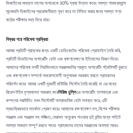
ডিজাইনের মাধ্যমে তাপের অপচয়কে 30% দ্বারা উন্নত করে। সমস্ত পারফরম্যান্স
সূচকগুলি ডিজাইনের প্রয়োজনীয়তা পূরণ করে তা নিশ্চিত করার জন্য সমস্ত পণ্য
কঠোর পরীক্ষার মধ্য দিয়ে যায়।
বিক্রয় পরে পরিষেবা প্রক্রিয়া
আমরা প্রতিটি গ্রাহকের জন্য একটি ডেডিকেটেড পরিষেবা প্রোফাইল তৈরি করি,
প্রতিটি ডিভাইসের অপারেটিং ডেটা এবং রক্ষণাবেক্ষণের ইতিহাসের বিবরণ দিয়ে।
আমাদের পরিষেবা দলটি নিয়মিতভাবে সরঞ্জামগুলির প্রকৃত অপারেটিং স্ট্যাটাসটি বুঝতে
এবং রক্ষণাবেক্ষণ সম্পর্কে সময়োপযোগী অনুস্মারক সরবরাহ করতে গ্রাহকদের
পরিদর্শন করে। আমরা একটি দূরবর্তী মনিটরিং সিস্টেম তৈরি করেছি যা এর মধ্যে
রিয়েল-টাইম দৃশ্যমানতা সরবরাহ করে
সিরিজ চুল্লি
এর অপারেটিং তাপমাত্রা এবং
কম্পনের পরামিতি। যখন সিস্টেমটি অস্বাভাবিক ডেটা সনাক্ত করে, এটি
স্বয়ংক্রিয়ভাবে সতর্কতা প্রেরণ করে। আমাদের রক্ষণাবেক্ষণ দল, বিশেষ পরীক্ষার
সরঞ্জাম এবং সরঞ্জাম সহ সজ্জিত, মেরামত অনুরোধ পাওয়ার দুই ঘন্টার মধ্যে সাইটে
সমস্যা সমাধান সম্পূর্ণ করতে পারে। গ্রাহকদের তাদের সরঞ্জামের অবস্থা আরও