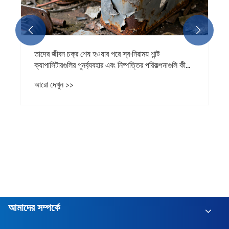


তাদের জীবন চক্র শেষ হওয়ার পরে স্ব-নিরাময় শান্ট
ক্যাপাসিটারগুলির পুনর্ব্যবহার এবং নিষ্পত্তির পরিকল্পনাগুলি কী
কী?
আরো দেখুন >>
আমাদের সম্পর্কে