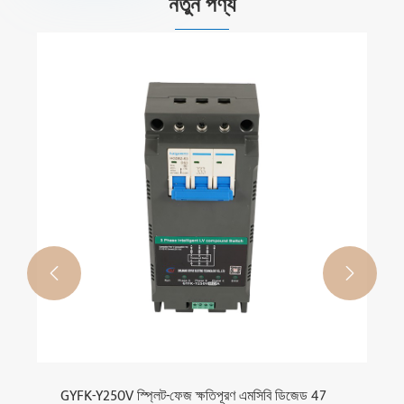
নতুন পণ্য


GYFK-Y250V স্প্লিট-ফেজ ক্ষতিপূরণ এমসিবি ডিজেড 47