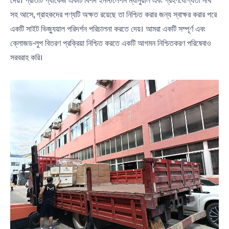
দেয়। প্রতিটি প্যাকেজ একটি বিশদ ইনস্টলেশন ম্যানুয়াল এবং গ্রহণযোগ্যতা নথি
সহ আসে, গ্রাহকদের পণ্যটি অক্ষত রয়েছে তা নিশ্চিত করার জন্য স্বাক্ষর করার পরে
একটি সাইট ভিজ্যুয়াল পরিদর্শন পরিচালনা করতে দেয়। আমরা একটি সম্পূর্ণ এবং
ক্লোজড-লুপ বিতরণ প্রক্রিয়া নিশ্চিত করতে একটি আগমন নিশ্চিতকরণ পরিষেবাও
সরবরাহ করি।