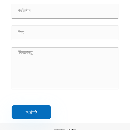
জমা
