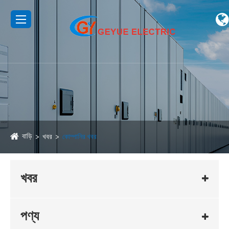
বাড়ি
খবর
কোম্পানির খবর
খবর
পণ্য