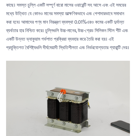
কাছে। সমস্ত চুল্লি একটি সম্পূর্ণ বারো মাসের ওয়ারেন্টি সহ আসে এবং এই সময়ের
মধ্যে উত্থিত যে কোনও মানের সমস্যা তাত্ক্ষণিকভাবে এবং পেশাদারভাবে সমাধান
করা হবে। আমাদের পণ্য মান নিয়ন্ত্রণ ব্যবস্থা 0.01%এরও কমের একটি দুর্দান্ত
ব্যর্থতার হার নিশ্চিত করে। চুল্লিগুলি উচ্চ-মানের, উচ্চ-গ্রেড সিলিকন স্টিল শীট এবং
একটি উন্নত ভ্যাকুয়াম গর্ভপাত প্রক্রিয়া ব্যবহার করে তৈরি করা হয়। এই
প্রযুক্তিগত বৈশিষ্ট্যগুলি দীর্ঘমেয়াদী স্থিতিশীলতা এবং নির্ভরযোগ্যতার গ্যারান্টি দেয়।