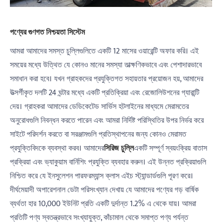
পণ্যের গুণগত নিশ্চয়তা সিস্টেম
আমরা আমাদের সমস্ত চুল্লিগুলিতে একটি 12 মাসের ওয়ারেন্টি অফার করি। এই
সময়ের মধ্যে উত্থিত যে কোনও মানের সমস্যা তাত্ক্ষণিকভাবে এবং পেশাদারভাবে
সমাধান করা হবে। যখন গ্রাহকদের প্রযুক্তিগত সহায়তার প্রয়োজন হয়, আমাদের
উত্সর্গীকৃত দলটি 24 ঘন্টার মধ্যে একটি প্রতিক্রিয়া এবং রেজোলিউশনের গ্যারান্টি
দেয়। গ্রাহকরা আমাদের ডেডিকেটেড সার্ভিস হটলাইনের মাধ্যমে মেরামতের
অনুরোধগুলি নিবন্ধন করতে পারেন এবং আমরা নির্দিষ্ট পরিস্থিতির উপর নির্ভর করে
সাইটে পরিদর্শন করতে বা সরঞ্জামগুলি প্রতিস্থাপনের জন্য কোনও মেরামত
প্রযুক্তিবিদকে ব্যবস্থা করব। আমাদের
সিরিজ চুল্লি
একটি সম্পূর্ণ স্বয়ংক্রিয় বাতাস
প্রক্রিয়া এবং ভ্যাকুয়াম বার্নিশিং প্রযুক্তি ব্যবহার করুন। এই উন্নত প্রক্রিয়াগুলি
নিশ্চিত করে যে ইনসুলেশন পারফরম্যান্স ক্লাস এইচ স্ট্যান্ডার্ডগুলি পূরণ করে।
দীর্ঘমেয়াদী অপারেশনাল ডেটা পরিসংখ্যান দেখায় যে আমাদের পণ্যের গড় বার্ষিক
ব্যর্থতা হার 10,000 ইউনিট প্রতি একটি দুর্দান্ত 1.2% এ থেকে যায়। আমরা
প্রতিটি পণ্য স্বতন্ত্রভাবে সংখ্যাযুক্ত, কাঁচামাল থেকে সমাপ্ত পণ্য পর্যন্ত