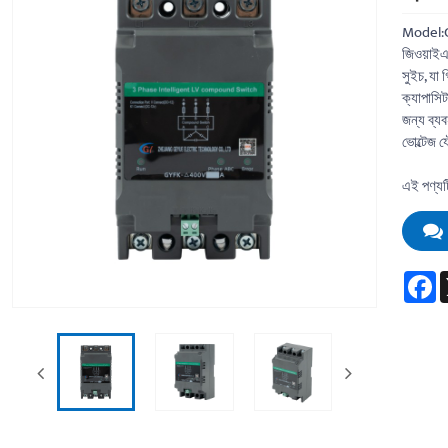
Model
জিওয়াইএ
সুইচ, যা 
ক্যাপাসিট
জন্য ব্যব
ভোল্টেজ য
এই পণ্যট
F