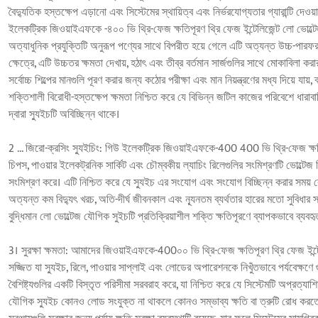
বৈদ্যুতিক হস্তক্ষেপ এড়ানো এবং সিস্টেমের স্থায়িত্ব এবং নির্ভরযোগ্যতার গ্যারান্টি দেওয়ার ক
ইলেকট্রিক জিওয়াইএফকে -৪০০ ভি থ্রি-ফেজ ক্ষতিপূরণ থ্রি ফেজ ইন্টেলিজেন্ট লো ভোল্টেজ
অত্যাধুনিক প্রযুক্তিটি অনুরূপ পণ্যের সাথে বিপরীত হয়ে গেলে এটি অত্যন্ত উচ্চ-পারফরম্যান
ক্ষেত্রে, এটি উচ্চতর ক্ষমতা দেখায়, হঠাৎ এবং তীব্র বর্তমান সার্জগুলির সাথে মোকাবিলা ক
সর্বোচ্চ শিল্পের মানগুলি পূরণ করার জন্য কঠোর পরীক্ষা এবং মান নিয়ন্ত্রণের মধ্য দিয়ে যায
শক্তিশালী বিরোধী-হস্তক্ষেপ ক্ষমতা নিশ্চিত করে যে বিভিন্ন জটিল কাজের পরিবেশে ধারাবাহিক 
দ্বারা স্যুইচটি অবিচ্ছিন্ন থাকে।
2 ... জিরো-ক্রসিং স্যুইচিং: গিউ ইলেকট্রিক জিওয়াইএফকে-400 400 ভি থ্রি-ফেজ ক্ষতিপ
চিপস, পাওয়ার ইলেকট্রনিক সার্কিট এবং চৌম্বকীয় ল্যাচিং রিলেগুলির সংমিশ্রণটি ভোল্টেজ
সংমিশ্রণ করে। এটি নিশ্চিত করে যে স্যুইচ এর সংযোগ এবং সংযোগ বিচ্ছিন্ন করার সময় 
অত্যন্ত কম বিদ্যুৎ খরচ, অতি-দীর্ঘ জীবনকাল এবং ন্যূনতম ব্যর্থতার হারের মতো সুবিধার
বুদ্ধিমান লো ভোল্টেজ যৌগিক সুইচটি প্রতিক্রিয়াশীল শক্তি ক্ষতিপূরণে ব্যাপকভাবে ব্যবহৃ
3। সুরক্ষা ক্ষমতা: আমাদের জিওয়াইএফকে-400০০ ভি থ্রি-ফেজ ক্ষতিপূরণ থ্রি ফেজ ইন্ট
সজ্জিত যা স্যুইচ, রিলে, পাওয়ার সাপ্লাই এবং লোডের অপারেশনকে নিখুঁতভাবে পর্যবেক্ষণে গুরু
বৈশিষ্ট্যগুলির একটি বিস্তৃত পরিসীমা সরবরাহ করে, যা নিশ্চিত করে যে সিস্টেমটি অপ্রত্যা
যৌগিক স্যুইচ কোনও লোড সংযুক্ত না থাকলে কোনও সম্ভাব্য ক্ষতি বা ত্রুটি রোধ করতে ক