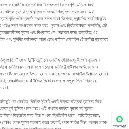
্ষেত্রে এই বিচ্ছেদ প্রক্রিয়াটি গুরুত্বপূর্ণ তাত্পর্যপূর্ণ। এদিকে, জিউ
 যৌগিক সুইচ উন্নত বুদ্ধিমান নিয়ন্ত্রণ প্রযুক্তি সংহত করে। এই
্স সুবিধাগুলি প্রদর্শন করতে সক্ষম করে। বিশেষত, হ্যান্ডলিং সার্জ কারেন্টের
রার পরেও মসৃণ অপারেশন সক্ষম করে। সুরক্ষা এবং নির্ভরযোগ্যতা সম্পর্কিত, এটি
়, ব্যবহারকারীদের সুরক্ষা এবং বিশ্বাসের বোধ সরবরাহ করে। তদ্ব্যতীত, এর
এবং সুনির্দিষ্ট কর্মক্ষমতা বজায় রেখে বাহ্যিক বৈদ্যুতিন চৌম্বকীয় ব্যাঘাতের
ূরণ তিনটি ফেজ ইন্টেলিজেন্ট লো ভোল্টেজ যৌগিক স্যুইচগুলি বুদ্ধিমান
 জিরো-ক্রসিং চালনা এবং বর্তমান জেরো-ক্রসিং ইন্সট্রেশন অর্জনের জন্য
কোনও ইনরুশ স্রোত উত্পন্ন হয় না এবং কোনও ওভারভোল্টেজ উত্পাদিত হয় না।
 সাথে, জিওয়াইএফকে -400০০ ভি থ্রি-ফেজ ক্ষতিপূরণ তিনটি পর্যায়ের
ত হয়।
েলিজেন্ট লো ভোল্টেজ যৌগিক সুইচটি একটি উন্নত মাইক্রোপ্রসেসর দিয়ে
ত্বপূর্ণ ভূমিকা পালন করে। এটি পাওয়ার ব্যর্থতা সুরক্ষা সহ সুরক্ষা
শিত বিদ্যুৎ বিভ্রাটের সময় নিরাপদ এবং স্থিতিশীল থাকে। অতিরিক্তভাবে,
োনও লোড সুরক্ষা সরবরাহ করে। তদুপরি, পর্যায় ক্ষতির বিরূপ প্রভাব থেকে
WhatsApp