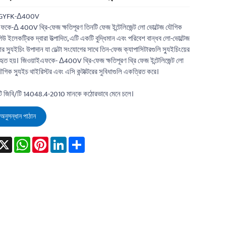
:GYFK-Δ400V
ফকে-Δ 400V থ্রি-ফেজ ক্ষতিপূরণ তিনটি ফেজ ইন্টেলিজেন্ট লো ভোল্টেজ যৌগিক
গিউ ইলেকট্রিক দ্বারা উত্পাদিত, এটি একটি বুদ্ধিমান এবং পরিবেশ বান্ধব লো-ভোল্টেজ
ার স্যুইচিং উপাদান যা ডেল্টা সংযোগের সাথে তিন-ফেজ ক্যাপাসিটারগুলি স্যুইচিংয়ের
হৃত হয়। জিওয়াইএফকে- Δ400V থ্রি-ফেজ ক্ষতিপূরণ থ্রি ফেজ ইন্টেলিজেন্ট লো
ৌগিক স্যুইচ থাইরিস্টর এবং এসি কন্টাক্টরের সুবিধাগুলি একত্রিত করে।
ি জিবি/টি 14048.4-2010 মানকে কঠোরভাবে মেনে চলে।
অনুসন্ধান পাঠান
acebook
X
WhatsApp
Pinterest
LinkedIn
Share