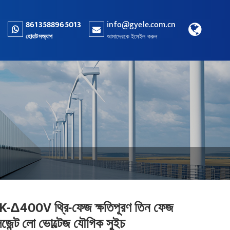
8613588965013
info@gyele.com.cn
হোয়াটসঅ্যাপ
আমাদেরকে ইমেইল করুন
-Δ400V থ্রি-ফেজ ক্ষতিপূরণ তিন ফেজ
লিজেন্ট লো ভোল্টেজ যৌগিক সুইচ