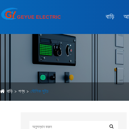
বাড়ি
আম
বাড়ি
পণ্য
যৌগিক সুইচ