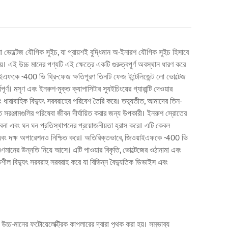
 ভোল্টেজ যৌগিক সুইচ, যা প্রায়শই বুদ্ধিমান অ-ইনারশ যৌগিক সুইচ হিসাবে
য়। এই উচ্চ মানের পণ্যটি এই ক্ষেত্রে একটি গুরুত্বপূর্ণ অবস্থান ধারণ করে
়াইএফকে -400 ভি থ্রি-ফেজ ক্ষতিপূরণ তিনটি ফেজ ইন্টেলিজেন্ট লো ভোল্টেজ
র্ণ। মসৃণ এবং ইনরুশ-মুক্ত ক্যাপাসিটার স্যুইচিংয়ের গ্যারান্টি দেওয়ার
ং ধারাবাহিক বিদ্যুৎ সরবরাহের পরিবেশ তৈরি করে। তদ্ব্যতীত, আমাদের তিন-
্ত সরঞ্জামগুলির পরিষেবা জীবন দীর্ঘায়িত করার জন্য উপকারী। ইনরুশ স্রোতের
ভাবনা এবং ঘন ঘন প্রতিস্থাপনের প্রয়োজনীয়তা হ্রাস করে। এটি কেবল
ন্ন এবং দক্ষ অপারেশনও নিশ্চিত করে। অতিরিক্তভাবে, জিওয়াইএফকে -400 ভি
গুণমানের উন্নতি নিয়ে আসে। এটি পাওয়ার বিকৃতি, ভোল্টেজের ওঠানামা এবং
শীল বিদ্যুৎ সরবরাহ সরবরাহ করে যা বিভিন্ন বৈদ্যুতিক ডিভাইস এবং
 উচ্চ-মানের ফটোয়েলেক্ট্রিক কাপলারের দ্বারা পৃথক করা হয়। সম্ভাব্য