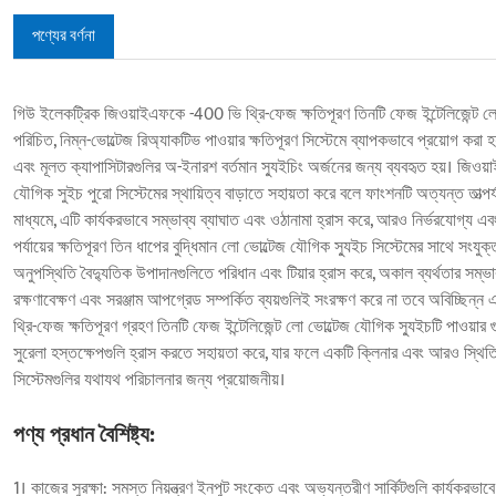
পণ্যের বর্ণনা
গিউ ইলেকট্রিক জিওয়াইএফকে -400 ভি থ্রি-ফেজ ক্ষতিপূরণ তিনটি ফেজ ইন্টেলিজেন্ট লো
পরিচিত, নিম্ন-ভোল্টেজ রিঅ্যাকটিভ পাওয়ার ক্ষতিপূরণ সিস্টেমে ব্যাপকভাবে প্রয়োগ করা হ
এবং মূলত ক্যাপাসিটারগুলির অ-ইনারশ বর্তমান স্যুইচিং অর্জনের জন্য ব্যবহৃত হয়। জিওয
যৌগিক সুইচ পুরো সিস্টেমের স্থায়িত্ব বাড়াতে সহায়তা করে বলে ফাংশনটি অত্যন্ত তাত্পর্যপূ
মাধ্যমে, এটি কার্যকরভাবে সম্ভাব্য ব্যাঘাত এবং ওঠানামা হ্রাস করে, আরও নির্ভরযোগ্য এব
পর্যায়ের ক্ষতিপূরণ তিন ধাপের বুদ্ধিমান লো ভোল্টেজ যৌগিক স্যুইচ সিস্টেমের সাথে সংযুক
অনুপস্থিতি বৈদ্যুতিক উপাদানগুলিতে পরিধান এবং টিয়ার হ্রাস করে, অকাল ব্যর্থতার সম্
রক্ষণাবেক্ষণ এবং সরঞ্জাম আপগ্রেড সম্পর্কিত ব্যয়গুলিই সংরক্ষণ করে না তবে অবিচ্ছি
থ্রি-ফেজ ক্ষতিপূরণ গ্রহণ তিনটি ফেজ ইন্টেলিজেন্ট লো ভোল্টেজ যৌগিক স্যুইচটি পাওয়ার 
সুরেলা হস্তক্ষেপগুলি হ্রাস করতে সহায়তা করে, যার ফলে একটি ক্লিনার এবং আরও স্থিতি
সিস্টেমগুলির যথাযথ পরিচালনার জন্য প্রয়োজনীয়।
পণ্য প্রধান বৈশিষ্ট্য:
1। কাজের সুরক্ষা: সমস্ত নিয়ন্ত্রণ ইনপুট সংকেত এবং অভ্যন্তরীণ সার্কিটগুলি কার্যকরভাবে