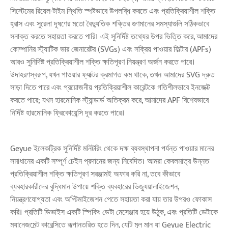
সিস্টেমের রিয়েল-টাইম স্থিতি স্পষ্টভাবে উপলব্ধি করতে এবং প্রতিক্রিয়াশীল শক্তি
হ্রাস এবং সুরেলা দূষণের মতো বৈদ্যুতিক শক্তির গুণমানের সমস্যাগুলি সঠিকভাবে
সনাক্ত করতে সহায়তা করতে পারি। এই সুনির্দিষ্ট তথ্যের উপর ভিত্তি করে, আমাদের
কোম্পানির স্ট্যাটিক ভার জেনারেটর (SVGs) এবং সক্রিয় পাওয়ার ফিল্টার (APFs)
আরও সুনির্দিষ্ট প্রতিক্রিয়াশীল শক্তি ক্ষতিপূরণ নিয়ন্ত্রণ অর্জন করতে পারে।
উদাহরণস্বরূপ, যখন পাওয়ার ফ্যাক্টর ক্রমাগত কম থাকে, তখন আমাদের SVG দ্রুত
সাড়া দিতে পারে এবং প্রয়োজনীয় প্রতিক্রিয়াশীল কারেন্টকে গতিশীলভাবে ইনজেক্ট
করতে পারে; যখন হারমোনিক স্ট্যান্ডার্ড অতিক্রম করে, আমাদের APF বিশেষভাবে
নির্দিষ্ট হারমোনিক ফ্রিকোয়েন্সি দূর করতে পারে।
Geyue ইলেকট্রিক সুনির্দিষ্ট মনিটরিং থেকে দক্ষ ব্যবস্থাপনা পর্যন্ত পাওয়ার মানের
সমাধানের একটি সম্পূর্ণ চেইন প্রদানের জন্য নিবেদিত। আমরা কেবলমাত্র উন্নত
প্রতিক্রিয়াশীল শক্তি ক্ষতিপূরণ সরঞ্জামই অফার করি না, তবে কীভাবে
ব্যবহারকারীদের বুদ্ধিমান উপায়ে শক্তি ব্যবহারের ভিজ্যুয়ালাইজেশন,
নিয়ন্ত্রণযোগ্যতা এবং অপ্টিমাইজেশন পেতে সহায়তা করা যায় তার উপরও ফোকাস
করি। প্রতিটি ডিভাইস একটি স্পিকিং ডেটা মেসেঞ্জার হয়ে উঠুক, এবং প্রতিটি ডেটাকে
ম্যানেজমেন্ট কারেন্সিতে রূপান্তরিত হতে দিন, যেটি মূল মান যা Geyue Electric