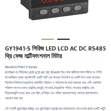
GY1941-S সিরিজ LED LCD AC DC RS485
থ্রি ফেজ মাল্টিফাংশনাল মিটার
Model:GY1941-S Series
GY1941-S সিরিজের LED LCD AC DC RS485 থ্রি ফেজ মাল্টিফাংশনাল মিটার যা গেইউ
ইলেকট্রিক দ্বারা প্রকৌশলী একটি স্মার্ট এবং উন্নত ডিভাইস যা একটি তিন-ফেজ পাওয়ার
সিস্টেমে বিভিন্ন বৈদ্যুতিক পরামিতি পরিমাপ ও পর্যবেক্ষণের জন্য ব্যবহৃত হয়। এটি একাধিক
পরিমাপ ফাংশন যেমন ভোল্টেজ, কারেন্ট, পাওয়ার, বৈদ্যুতিক শক্তি, পাওয়ার ফ্যাক্টর এবং
ফ্রিকোয়েন্সি সংহত করে এবং শিল্প, বাণিজ্য এবং শক্তি ব্যবস্থাপনার ক্ষেত্রে ব্যাপকভাবে
প্রয়োগ করা হয়।
এই পণ্যটি JJG780-1992 এবং JJF1587-2016 মান কঠোরভাবে মেনে চলার জন্য একটি অটুট