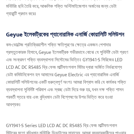
মনিটরিং ছবি তৈরি করে, আঞ্চলিক শক্তি অপ্টিমাইজেশান অর্জনের জন্য ডেটা
গ্যারান্টি প্রদান করে।
Geyue ইলেকট্রিকের প্যানোরামিক এনার্জি কোয়ালিটি সলিউশন
কম-ভোল্টেজ প্রতিক্রিয়াশীল শক্তি ক্ষতিপূরণের ক্ষেত্রে একজন পেশাদার
প্রস্তুতকারক হিসাবে, Geyue ইলেকট্রিক গভীরভাবে বোঝে যে সুনির্দিষ্ট ডেটা গ্রহণ
এবং সংক্রমণ শক্তি ব্যবস্থাপনা সিস্টেমের ভিত্তি। GY1941-S সিরিজের LED
LCD AC DC RS485 থ্রি ফেজ মাল্টিফাংশনাল মিটার দ্বারা অর্জিত নির্ভরযোগ্য
ডেটা কমিউনিকেশন হল আমাদের Geyue Electric এর প্যানোরামিক এনার্জি
কোয়ালিটি সলিউশনের একটি গুরুত্বপূর্ণ অংশ। আমরা বিশ্বাস করি যে কার্যকর শক্তি
ব্যবস্থাপনা সুনির্দিষ্ট পরিমাপ এবং স্বচ্ছ ডেটা দিয়ে শুরু হয়, যখন দক্ষ শক্তি শাসন
পরবর্তী স্তরে যায় এবং বুদ্ধিমান ডেটা বিশ্লেষণের উপর ভিত্তি করে হওয়া
আবশ্যক।
GY1941-S Series LED LCD AC DC RS485 থ্রি ফেজ মাল্টিফাংশনাল
মিটারের মতো বুদ্ধিমান মনিটরিং ডিভাইসের সাহায্যে, আমরা ব্যবহারকারীদের পাওয়ার