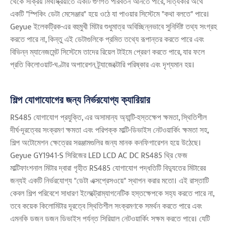
থেকে সক্রিয় মিথস্ক্রিয়াতে একটি গুণগত পরিবর্তন আনতে পারে, সত্যিকার অর্থে
একটি "স্পিকিং ডেটা মেসেঞ্জার" হয়ে ওঠে যা পাওয়ার সিস্টেমে "কথা বলতে" পারে।
Geyue ইলেকট্রিক-এর বহুমুখী মিটার শুধুমাত্র অবিচ্ছিন্নভাবে সুনির্দিষ্ট তথ্য সংগ্রহ
করতে পারে না, কিন্তু এই ডেটাগুলিকে প্রমিত তথ্যে রূপান্তর করতে পারে এবং
বিভিন্ন ম্যানেজমেন্ট সিস্টেমে তাদের রিয়েল টাইমে প্রেরণ করতে পারে, যার ফলে
প্রতি কিলোওয়াট-ঘণ্টার অপারেশন ট্র্যাজেক্টোরি পরিষ্কার এবং দৃশ্যমান হয়।
শিল্প যোগাযোগের জন্য নির্ভরযোগ্য ক্যারিয়ার
RS485 যোগাযোগ প্রযুক্তি, এর অসামান্য অ্যান্টি-হস্তক্ষেপ ক্ষমতা, স্থিতিশীল
দীর্ঘ-দূরত্বের সংক্রমণ ক্ষমতা এবং পরিপক্ক মাল্টি-ডিভাইস নেটওয়ার্কিং ক্ষমতা সহ,
শিল্প অটোমেশন ক্ষেত্রের সরঞ্জামগুলির জন্য মানক কনফিগারেশন হয়ে উঠেছে।
Geyue GY1941-S সিরিজের LED LCD AC DC RS485 থ্রি ফেজ
মাল্টিফাংশনাল মিটার দ্বারা গৃহীত RS485 যোগাযোগ পদ্ধতিটি বিদ্যুতের মিটারের
জন্যই একটি নির্ভরযোগ্য "ডেটা এক্সপ্রেসওয়ে" স্থাপন করার মতো। এই রাস্তাটি
কেবল শিল্প পরিবেশে সাধারণ ইলেক্ট্রোম্যাগনেটিক হস্তক্ষেপকে সহ্য করতে পারে না,
তবে কয়েক কিলোমিটার দূরত্বে স্থিতিশীল সংক্রমণকে সমর্থন করতে পারে এবং
এমনকি ডজন ডজন ডিভাইস পর্যন্ত সিরিয়াল নেটওয়ার্কিং সক্ষম করতে পারে। যেটি