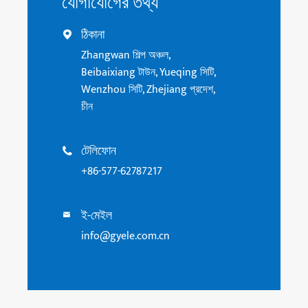
যোগাযোগের তথ্য
ঠিকানা

Zhangwan শিল্প অঞ্চল,
Beibaixiang টাউন, Yueqing সিটি,
Wenzhou সিটি, Zhejiang প্রদেশ,
চীন
টেলিফোন

+86-577-62787217
ই-মেইল

info@gyele.com.cn