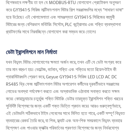
বিশেষভাবে লক্ষণীয় তা হল যে MODBUS-RTU যোগাযোগ প্রোটোকল অনুসরণ
করে GY1941-S সিরিজ মাল্টিফাংশনাল মিটার শিল্প সরঞ্জামগুলির মধ্যে "সাধারণ ভাষা"
হয়ে উঠেছে। এই খোলামেলাতা এবং সামঞ্জস্যতা GY1941-S সিরিজের বহুমুখী
মিটারের জন্য বেশিরভাগ মনিটরিং সিস্টেম, PLC কন্ট্রোলার এবং শক্তি ব্যবস্থাপনা
প্ল্যাটফর্মের সাথে নিরবচ্ছিন্ন যোগাযোগ করা সম্ভব করে তোলে।
ডেটা ট্রান্সমিশনে মান নির্মাতা
যখন বিদ্যুৎ মিটার যোগাযোগের ক্ষমতা অর্জন করে, তখন এটি যে ডেটা সংগ্রহ করে
তার মান বহুগুণ হয়। ভোল্টেজ, বর্তমান, শক্তি এবং শক্তির মতো রিয়েল-টাইম কী
প্যারামিটারগুলি প্রেরণ করে, Geyue GY1941-S সিরিজ LED LCD AC DC
RS485 থ্রি ফেজ মাল্টিফাংশনাল মিটার অপারেশন কর্মীদের দূরবর্তীভাবে সরঞ্জামের
লোডের অবস্থা পর্যবেক্ষণ করতে এবং অস্বাভাবিক ওঠানামা সনাক্ত করতে সক্ষম
করে। কোয়াড্র্যাচার চতুর্ভুজ শক্তি মিটারিং ডেটার তারযুক্ত ট্রান্সমিশন শক্তি খরচের
সুনির্দিষ্ট বিশ্লেষণের জন্য একটি শক্ত ভিত্তি প্রদান করে। আরও গুরুত্বপূর্ণভাবে,
এই ডেটাগুলি সঠিকভাবে টাইম লেবেলের সাথে মিলিত হতে পারে, একটি সম্পূর্ণ বিদ্যুত
ব্যবহারের রেকর্ড তৈরি করে, যা পিক, ফ্ল্যাট এবং অফ-পিক সময়কালে বিদ্যুৎ ব্যবহার
বিশ্লেষণ এবং পাওয়ার ফ্যাক্টর পরিবর্তনের প্রবণতা বিশ্লেষণের জন্য নির্ভরযোগ্য