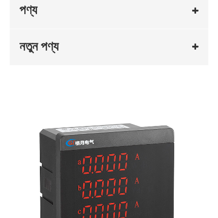
পণ্য
নতুন পণ্য